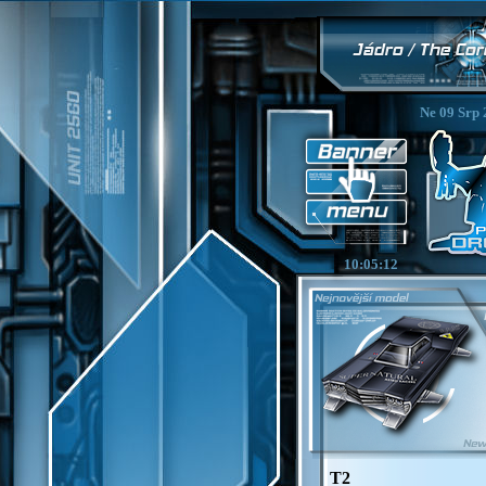
Ne 09 Srp 
10:05:13
T2