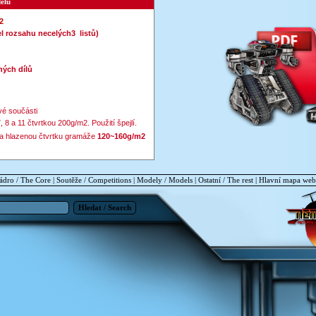
elu
2
l rozsahu necelých3 listů)
ých dílů
ivé součásti
, 8 a 11 čtvrtkou 200g/m2. Použití špejlí.
a hlazenou čtvrtku gramáže
120~160g/m2
ádro / The Core
|
Soutěže / Competitions
|
Modely / Models
|
Ostatní / The rest
|
Hlavní mapa we
Hledat / Search