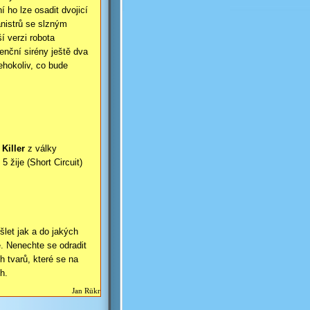
 ho lze osadit dvojicí
nistrů se slzným
í verzi robota
nční sirény ještě dva
ehokoliv, co bude
 Killer
z války
5 žije (Short Circuit)
let jak a do jakých
. Nenechte se odradit
h tvarů, které se na
h.
Jan Rükr