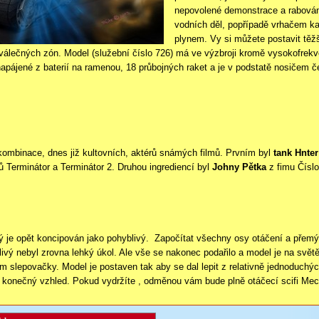
nepovolené demonstrace a rabování
vodních děl, popřípadě vrhačem ka
plynem. Vy si můžete postavit těžš
álečných zón. Model (služební číslo 726) má ve výzbroji kromě vysokofrekve
apájené z baterií na ramenou, 18 průbojných raket a je v podstatě nosičem č
ombinace, dnes již kultovních, aktérů snámých filmů. Prvním byl
tank Hnter
ů Terminátor a Terminátor 2. Druhou ingrediencí byl
Johny Pětka
z fimu Číslo 
je opět koncipován jako pohyblivý. Započítat všechny osy otáčení a přemýš
vý nebyl zrovna lehký úkol. Ale vše se nakonec podařilo a model je na světě
m slepovačky. Model je postaven tak aby se dal lepit z relativně jednoduchýc
á konečný vzhled. Pokud vydržíte , odměnou vám bude plně otáčecí scifi Mec