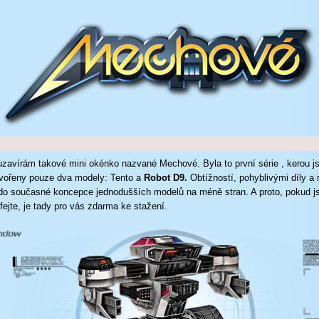
zavírám takové mini okénko nazvané Mechové. Byla to první série , kerou j
tvořeny pouze dva modely: Tento a
Robot D9.
Obtížností, pohyblivými díly a
o současné koncepce jednodušších modelů na méně stran. A proto, pokud jst
ejte, je tady pro vás zdarma ke stažení.