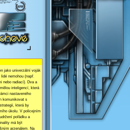
n jako univerzální voják
e lidé nemohou (např.
 nebo radiací). Dva a
mělou inteligencí, která
 rámci nastaveného
en komunikovat s
strategii, která by
vního úkolu. V policejním
 udržení pořádku a
inality má být
lušným arzenálem. Na