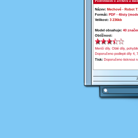
Podrobnosti o archivu a mod
Název:
Mechové -
Robot T
Formát:
PDF -
4listy (mode
Velikost:
3 236kb
Model obsahuje:
40 značen
Obtížnost:
Menší díly. Oblé díly, pohybl
Doporučeno podlepit díly 4, 7
Tisk:
Doporučeno tisknout n
J