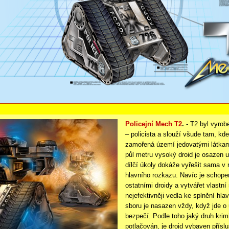
Policejní Mech T2
.
-
T2 byl vyrobe
– policista a slouží všude tam, kd
zamořená území jedovatými látkami
půl metru vysoký droid je osazen u
dílčí úkoly dokáže vyřešit sama v
hlavního rozkazu. Navíc je schop
ostatními droidy a vytvářet vlastní 
nejefektivněji vedla ke splnění hla
sboru je nasazen vždy, když jde o
bezpečí. Podle toho jaký druh krim
potlačován, je droid vybaven přís