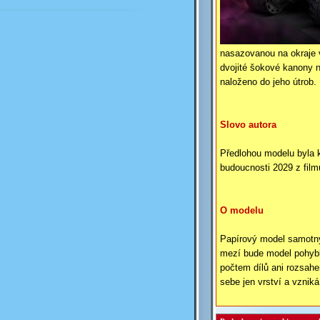
nasazovanou na okraje v
dvojité šokové kanony n
naloženo do jeho útrob.
Slovo autora
Předlohou modelu byla k
budoucnosti 2029 z film
O modelu
Papírový model samotný 
mezí bude model pohybli
počtem dílů ani rozsahe
sebe jen vrství a vznik