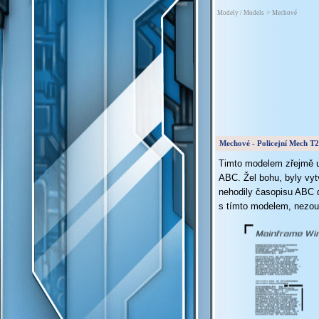
Modely / Models
>
Mechové
Mechové - Policejní Mech T2
Timto modelem zřejmě u
ABC. Žel bohu, byly vy
nehodily časopisu ABC d
s tímto modelem, nezouf