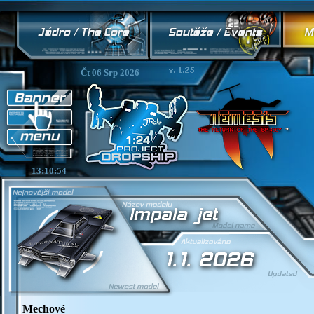
Čt 06 Srp 2026
13:10:54
Mechové