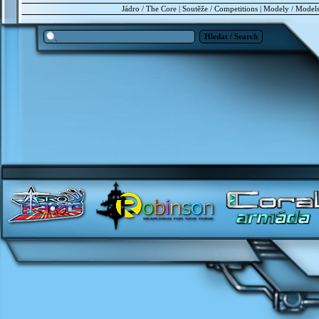
Jádro / The Core
|
Soutěže / Competitions
|
Modely / Model
Hledat / Search