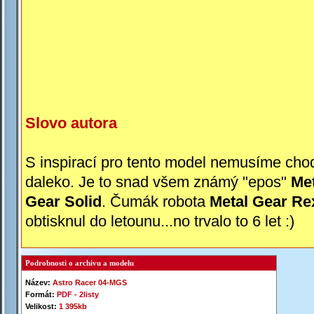
Slovo autora
S inspirací pro tento model nemusíme chod
daleko. Je to snad všem známý "epos"
Met
Gear Solid
. Čumák robota
Metal Gear Re
obtisknul do letounu...no trvalo to 6 let :)
Podrobnosti o archivu a modelu
Název:
Astro Racer 04-
MGS
Formát:
PDF -
2listy
Velikost:
1 395kb