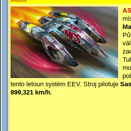
Medailonek
AS
mí
Ma
Pů
vá
za
Tu
mo
po
tento letoun systém EEV. Stroj pilotuje
Sa
899,321
km/h.