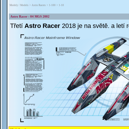
Modely / Models
>
Astro Racers
>
1-100
>
1-10
Astro Racer - 04 MGS 2002
Třetí
Astro Racer
2018 je na světě. a letí 