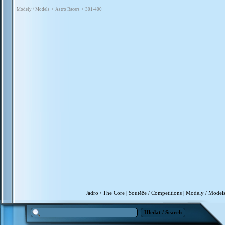
Modely / Models
>
Astro Racers
>
301-400
Jádro / The Core
|
Soutěže / Competitions
|
Modely / Model
Hledat / Search