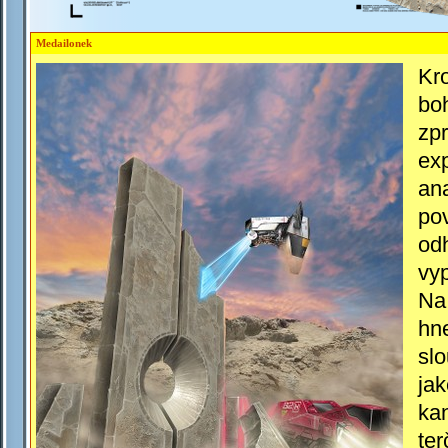
Medailonek
Kr
boh
zp
exp
an
po
odh
vyp
N
hn
sl
jak
kan
ter