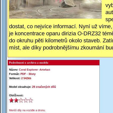
vy
au
spe
dostat, co nejvíce informací. Nyní už víme,
je koncentrace oparu dirizia O-
DRZ32 téměř
do okruhu pěti kilometrů okolo staveb. Za
míst, ale díky podrobnějšímu zkoumání bu
Podrobnosti o archivu a modelu
Název:
Coral
Explorer
-
Artefact
Formát:
PDF -
3listy
Velikost:
2 542kb
Model obsahuje:
29 značených dílů
Obtížnost:
Menší díly na vozidle a dronu.