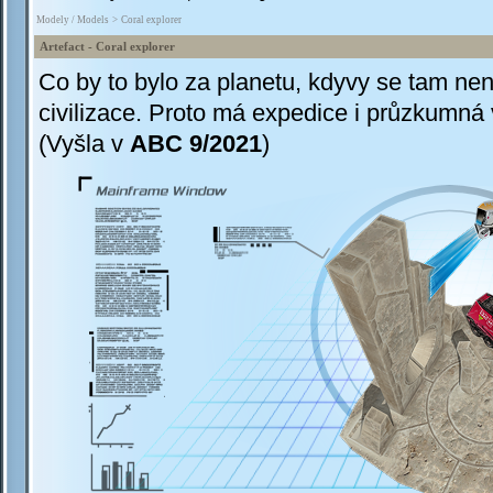
Modely / Models
>
Coral explorer
Artefact - Coral explorer
Co by to bylo za planetu, kdyvy se tam ne
civilizace. Proto má expedice i průzkumná 
(Vyšla v
ABC 9/2021
)