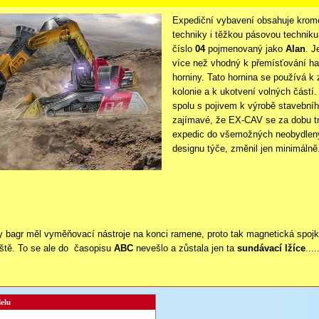
Expediční vybavení obsahuje krom
techniky i těžkou pásovou techniku
číslo
04
pojmenovaný jako
Alan
. J
více než vhodný k přemísťování ha
horniny. Tato hornina se používá k
kolonie a k ukotvení volných částí.
spolu s pojivem k výrobě stavebníh
zajímavé, že EX-
CAV se za dobu tr
expedic do všemožných neobydlený
designu týče, změnil jen minimálně
y bagr měl vyměňovací nástroje na konci ramene, proto tak magnetická spojk
eště. To se ale do časopisu
ABC
nevešlo a zůstala jen ta
sundávací lžíce
...
elu