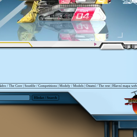
ádro / The Core
|
Soutěže / Competitions
|
Modely / Models
|
Ostatní / The rest
|
Hlavní mapa we
Hledat / Search