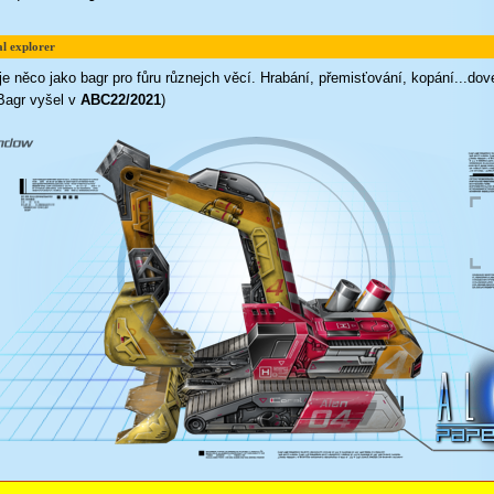
l explorer
 něco jako bagr pro fůru různejch věcí. Hrabání, přemisťování, kopání...doved
(Bagr vyšel v
ABC22/2021
)