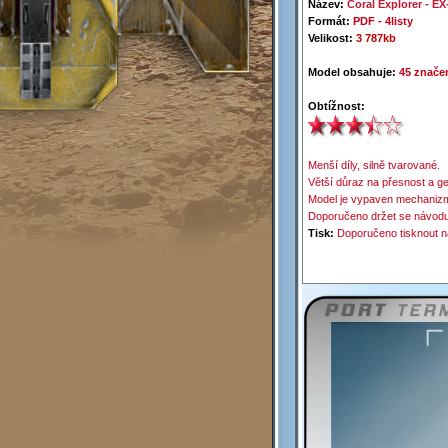
Název:
Coral
Explorer
-
EX
Formát:
PDF -
4listy
Velikost:
3 787kb
Model obsahuje:
45 značen
Obtížnost:
Menší díly, silně tvarované.
Větší důraz na přesnost a ge
Model je vypaven mechani
Doporučeno držet se návodu
Tisk:
Doporučeno tisknout n