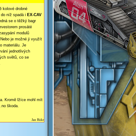
ě kolové drobné
 do níž spadá i
EX-
CAV
edná se o těžký bagr
rvestorem prosáté
 zasypání modulů
 Nebo je možné ji využít
o materiálu. Je
vání jednotlivých
ch světů, co se
.
a. Kromě lžíce mohl mít
...no škoda.
Jan Rükr