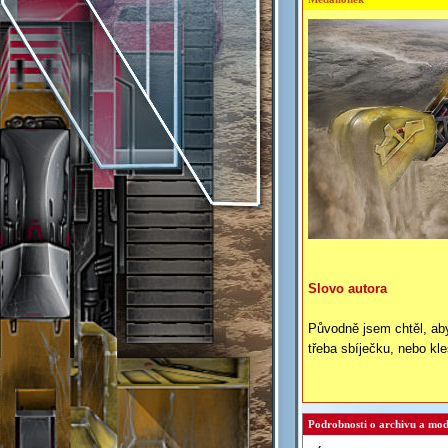
Slovo autora
Původně jsem chtěl, ab
třeba sbíječku, nebo kl
Podrobnosti o archivu a mod