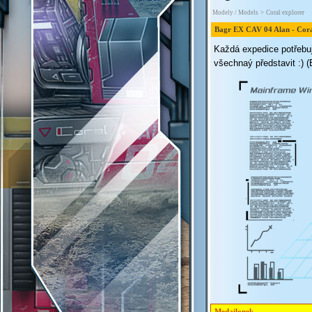
Modely / Models
>
Coral explorer
Bagr EX CAV 04 Alan - Cora
Každá expedice potřebuje
všechnaý představit :) 
Medailonek