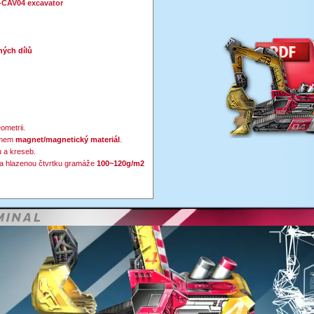
-
CAV04 excavator
ých dílů
ometrii.
zmem
magnet/magnetický materiál
.
 a kreseb.
a hlazenou čtvrtku gramáže
100~120g/m2