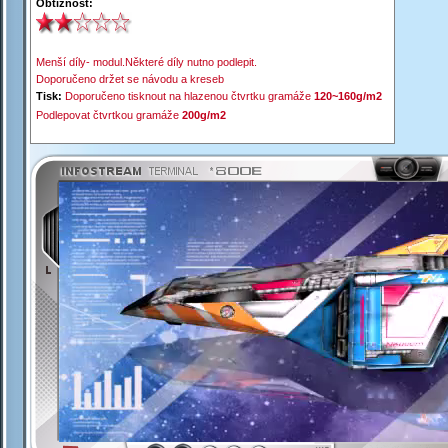
Obtížnost:
Menší díly-
modul
.Některé díly nutno podlepit.
Doporučeno držet se návodu a kreseb
Tisk:
Doporučeno tisknout na hlazenou čtvrtku gramáže
120~160g/m2
Podlepovat čtvrtkou gramáže
200g/m2