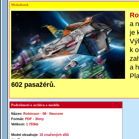
Medailonek
Ro
a 
je 
Výl
k o
za
a 
Pla
602 pasažérů.
Podrobnosti o archivu a modelu
Název:
Robinson -
0
8 -
Neucom
Formát:
PDF -
3listy
Velikost:
1 793kb
Model obsahuje:
10 značených dílů