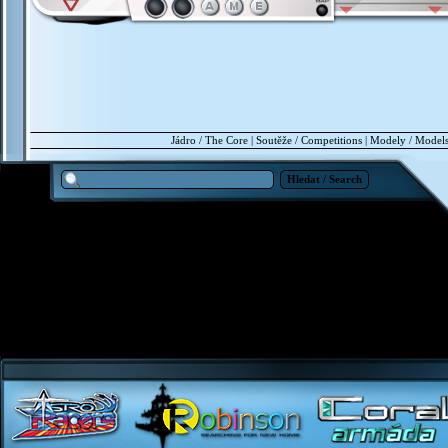
Jádro / The Core
|
Soutěže / Competitions
|
Modely / Model
Hledat / Search