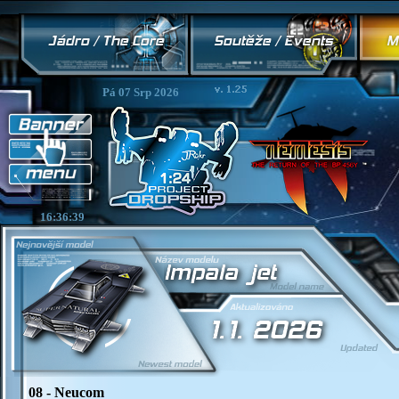
Pá 07 Srp 2026
16:36:39
08 - Neucom