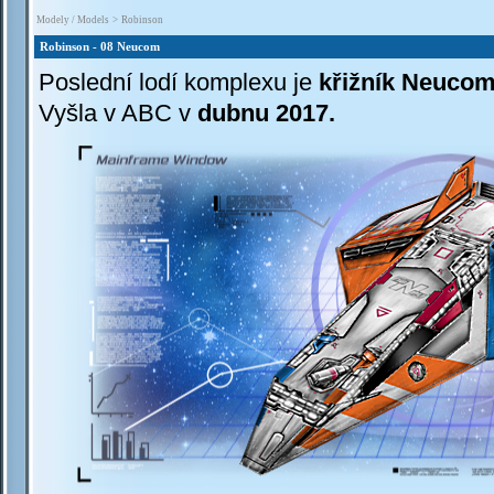
Modely / Models
>
Robinson
Robinson - 08 Neucom
P
oslední lodí komplexu je
křižník Neuco
Vyšla v ABC v
dubnu 2017.