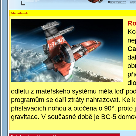
Medailonek
Ro
Ko
ne
Ca
da
ob
př
dl
odletu z mateřského systému měla loď pods
programům se daří ztráty nahrazovat. Ke 
přistávacích nohou a otočena o 90°, proto 
gravitace. V současné době je BC-
5 dom