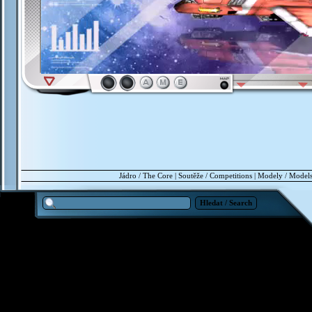
Jádro / The Core
|
Soutěže / Competitions
|
Modely / Model
Hledat / Search