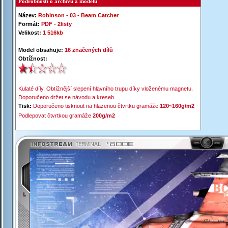
Podrobnosti o archivu a modelu
Název:
Robinson -
0
3 -
Beam Catcher
Formát:
PDF -
2listy
Velikost:
1 516kb
Model obsahuje:
16 značených dílů
Obtížnost:
Kulaté díly. Obtížnější slepení hlavního trupu díky vloženému magnetu.
Doporučeno držet se návodu a kreseb
Tisk:
Doporučeno tisknout na hlazenou čtvrtku gramáže
120~160g/m2
Podlepovat čtvrtkou gramáže
200g/m2