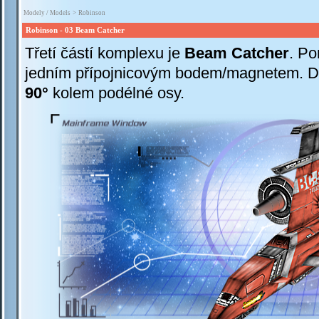
Modely / Models
>
Robinson
Robinson - 03 Beam Catcher
Třetí částí komplexu je
Beam Catcher
. P
jedním přípojnicovým bodem/magnetem. Do
90°
kolem podélné osy.