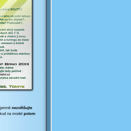
zájemně
nezvětšujte
okud na model
potom