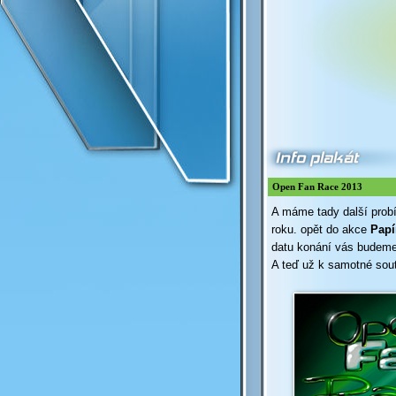
Open Fan Race 2013
A máme tady další probí
roku. opět do akce
Papí
datu konání vás budeme 
A teď už k samotné sout