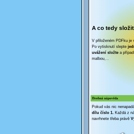
A co tedy složi
V přiloženém PDFku je v
Po vytisknutí slepte
jedn
uvážení složte
a případ
malbou,...
Drobná nápověda
Pokud vás nic nenapadá,
dílu číslo 1.
Každá z nás
navrhnete třeba právě
V