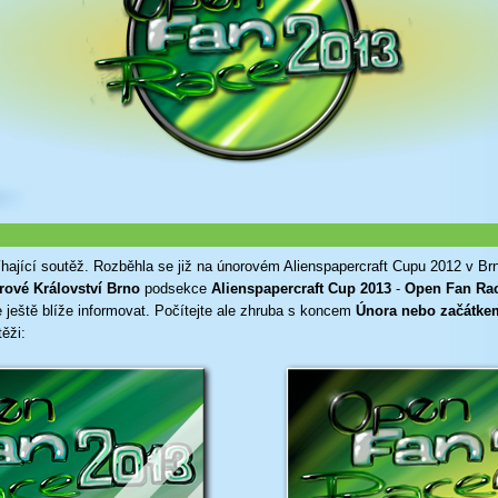
hající soutěž. Rozběhla se již na únorovém Alienspapercraft Cupu 2012 v Brně
rové Království Brno
podsekce
Alienspapercraft Cup 2013
-
Open Fan Rac
ještě blíže informovat. Počítejte ale zhruba s koncem
Února nebo začátke
ěži: