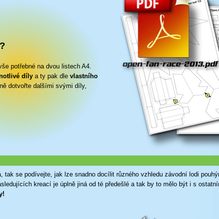
t?
še potřebné na dvou listech A4.
otlivé díly
a ty pak dle
vlastního
ně dotvořte dalšími svými díly,
 tak se podívejte, jak lze snadno docílit různého vzhledu závodní lodi pou
ledujících kreací je úplně jiná od té předešlé a tak by to mělo být i s ostatní
y!