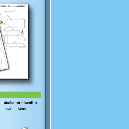
hým
otáčením hlavního
mi loděmi, které