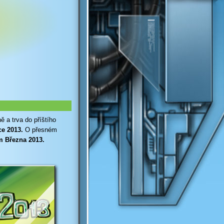
 a trva do příštího
e 2013.
O přesném
m Března 2013.