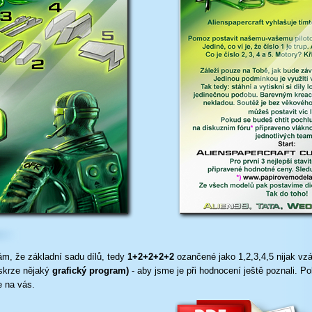
m, že základní sadu dílů, tedy
1+2+2+2+2
ozančené jako 1,2,3,4,5 nijak v
 skrze nějaký
grafický program)
-
aby jsme je při hodnocení ještě poznali. P
e na vás.