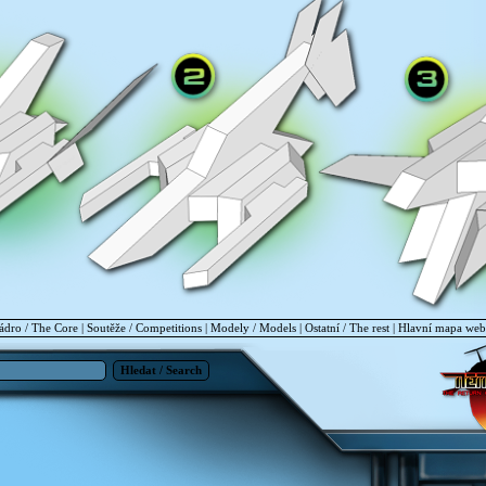
ádro / The Core
|
Soutěže / Competitions
|
Modely / Models
|
Ostatní / The rest
|
Hlavní mapa we
Hledat / Search