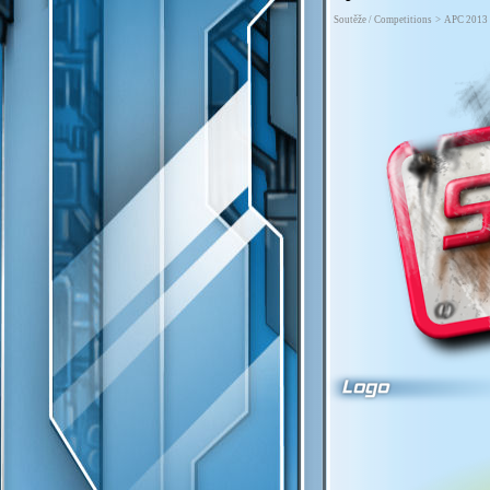
Soutěže / Competitions
>
APC 2013