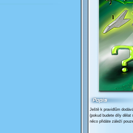
Ještě k pravidlům dodává
(pokud budete díly dělat
něco přidáte záleží pouz