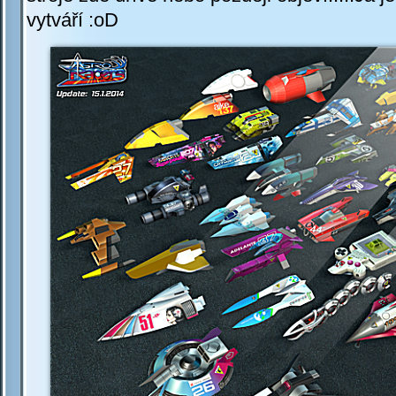
vytváří :oD