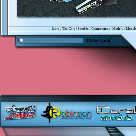
Jádro / The Core
|
Soutěže / Competitions
|
Modely / Model
Hledat / Search